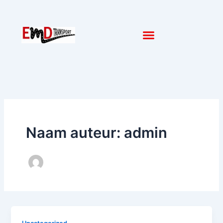
Ga
naar
de
inhoud
Naam auteur: admin